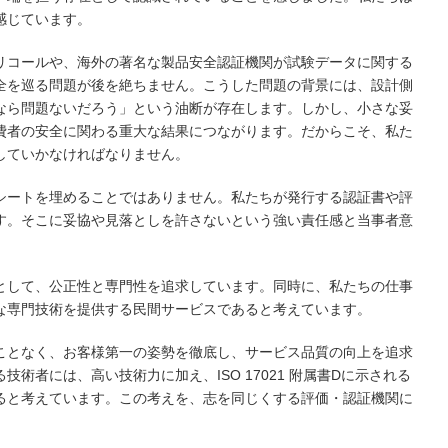
感じています。
リコールや、海外の著名な製品安全認証機関が試験データに関する
全を巡る問題が後を絶ちません。こうした問題の背景には、設計側
なら問題ないだろう」という油断が存在します。しかし、小さな妥
費者の安全に関わる重大な結果につながります。だからこそ、私た
していかなければなりません。
シートを埋めることではありません。私たちが発行する認証書や評
す。そこに妥協や見落としを許さないという強い責任感と当事者意
として、公正性と専門性を追求しています。同時に、私たちの仕事
な専門技術を提供する民間サービスであると考えています。
ことなく、お客様第一の姿勢を徹底し、サービス品質の向上を追求
術者には、高い技術力に加え、ISO 17021 附属書Dに示される
ると考えています。この考えを、志を同じくする評価・認証機関に