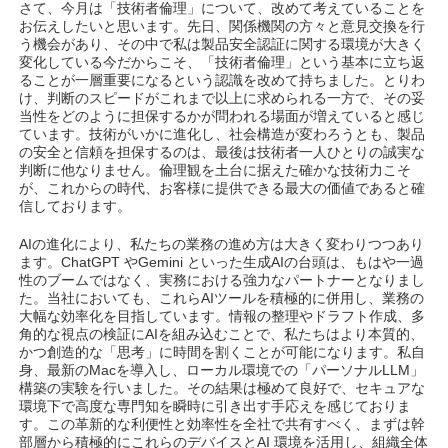
さて、今月は「技術者倫理」について、改めて考えていることを
お伝えしたいと思います。先日、関係機関の方々と意見交換を行
う機会があり、その中で私は製品安全認証に関する環境が大きく
変化している今だからこそ、「技術者倫理」という基本に立ち返
ることが一層重要になるという認識を改めて持ちました。とりわ
け、判断のスピードがこれまで以上に求められる一方で、その妥
当性をどのように担保するかが問われる場面が増えていると感じ
ています。技術がいかに進化し、社会構造が変わろうとも、製品
の安全と信頼を担保するのは、最後は技術者一人ひとりの誠実な
判断に他なりません。倫理観を土台に据えた確かな技術力こそ
が、これからの時代、お客様に提供できる最大の価値であると確
信しております。
AIの進化により、私たちの業務の進め方は大きく変わりつつあり
ます。ChatGPT やGemini といった生成AIの台頭は、もはや一過
性のブームではなく、実務における強力なパートナーとなりまし
た。当社においても、これらAIツールを積極的に併用し、業務の
大幅な効率化を目指しています。情報の整理やドラフト作成、多
角的な視点の検証にAIを組み込むことで、私たちはより本質的、
かつ創造的な「思考」に時間を割くことが可能になります。私自
身、最新のMacを導入し、ローカル環境での「パーソナルLLM」
構築の実験を行いました。その結果は極めて良好で、セキュアな
環境下で高度な専門知を瞬時に引き出す手応えを感じておりま
す。この革新的な利便性と効率性を全社で共有すべく、まずは幹
部層から積極的にこれらのデバイスとAI 環境を活用し、組織全体