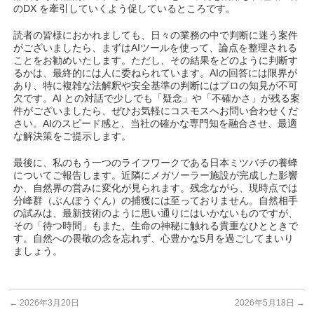
のDX を牽引していくよう促しているところです。
読者の皆様におかれましても、日々の業務の中で判断に迷う案件
がございましたら、まずはAIツールを使って、論点を整理される
ことをお勧めいたします。ただし、その結果をどのように判断す
るかは、最終的には人に委ねられています。AIの回答には限界が
あり、特に複雑な法解釈や安全基準の判断にはプロの知見が不可
欠です。AI との対話で少しでも「疑念」や「不確かさ」が残る案
件がございましたら、ぜひお気軽にコスモスへお問い合わせくだ
さい。AIのスピード感と、当社の確かな専門知を融合させ、最適
な解決策をご提示します。
最後に、私のもう一つのライフワークである日本ミツバチの養蜂
についてご報告します。近隣にメガソーラー施設が完成した影響
か、自然界の営みに変化が見られます。残念ながら、現時点では
分峰群（ぶんぽうぐん）の捕獲には至っておりません。自然相手
の試みは、最新技術のように思い通りにはいかないものですが、
その「待つ時間」もまた、生命の神秘に触れる貴重なひとときで
す。自然への畏敬の念を忘れず、心豊かな5月を過ごしてまいり
ましょう。
←
2026年3月20日
2026年5月18日
→