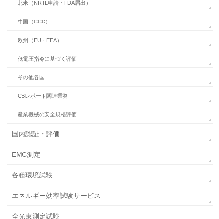
北米（NRTL申請・FDA届出）
中国（CCC）
欧州（EU・EEA）
低電圧指令に基づく評価
その他各国
CBレポート関連業務
産業機械の安全規格評価
国内認証・評価
EMC測定
各種環境試験
エネルギー効率試験サービス
全光束測定試験