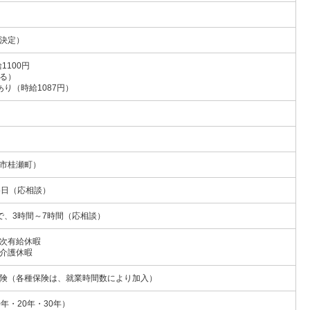
決定）
1100円
る）
り（時給1087円）
市桂瀬町）
5日（応相談）
の間で、3時間～7時間（応相談）
次有給休暇
介護休暇
険（各種保険は、就業時間数により加入）
年・20年・30年）