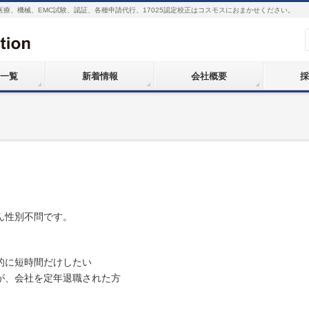
医療、機械、EMC試験、認証、各種申請代行、17025認定校正はコスモスにおまかせください。
一覧
新着情報
会社概要
採
ん性別不問です。
的に短時間だけしたい
が、会社を定年退職された方