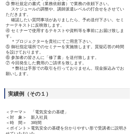
③ 弊社規定の書式（業務依頼書）で業務の依頼下さい。
スケジュールの調整や、講師派遣レベルの打合せをさせてい
ただきます。
確認したい質問事項がありましたら、予め送付下さい。セミ
ナーテキストに反映致します。
④ セミナーで使用するテキストや資料等を事前にお届け致しま
す。
＊プロジェクターを貴社にてご用意下さい。
⑤ 御社指定場所でのセミナーを実施致します。質疑応答の時間
を設けております。
⑥ 参加者の皆さんに「修了書」を送付致します。
⑦ 今回発生した費用のご請求を致します。
＊弊社は手形での取引を行っておりません。現金振込みでお
願いします。
実績例（その１）
＜テーマ＞ 「電気安全の基礎」
＜対 象＞ 新入社員
＜時 間＞ 3時間
＜ポイント＞電気安全の基礎を分かりやすい形で受講者に説明さ
せていただいた。