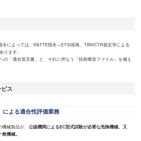
令によっては、R&TTE指令→ETSI規格、TBR/CTR規定等による
あります。
令への「適合宣言書」と、それに伴なう「技術構造ファイル」を備え
ービス
）による適合性評価業務
の機械製品が、
公認機関によるEC型式試験が必要な危険機械、又
一般機械。