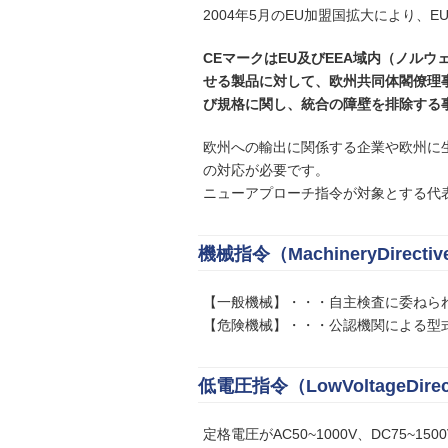
2004年5月のEU加盟国拡大により、
CEマークはEU及びEEA域内（ノル
せる製品に対して、欧州共同体閣僚理
び規格に関し、統合の障壁を排除する
欧州への輸出に関係する企業や欧州に
の対応が必要です。
ニューアプローチ指令が対象とする代
機械指令（MachineryDirecti
【一般機械】・・・自主検査に委ねら
【危険機械】・・・公認機関による型
低電圧指令（LowVoltageDirec
定格電圧がAC50~1000V、DC75