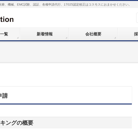
医療、機械、EMC試験、認証、各種申請代行、17025認定校正はコスモスにおまかせください。
一覧
新着情報
会社概要
採
）
申請
ーキングの概要