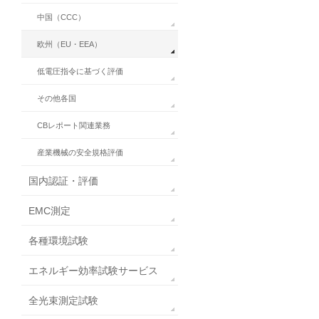
中国（CCC）
欧州（EU・EEA）
低電圧指令に基づく評価
その他各国
CBレポート関連業務
産業機械の安全規格評価
国内認証・評価
EMC測定
各種環境試験
エネルギー効率試験サービス
全光束測定試験