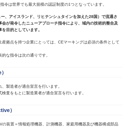
EU指令は世界でも最大規模の認証制度の1つとなっています。
ウェー、アイスランド、リヒテンシュタインを加えた28国）で流通さ
事会が発令したニューアプローチ指令により、域内の技術的整合及
事を目的としています。
生産拠点を持つ企業にとっては、CEマーキングは必須の条件として
表的な指令は次の通りです。
ve）
れ、製造者が適合宣言を行います。
式検査をもとに製造業者が適合宣言を行います。
tive）
~1500Vの装置＝情報処理機器、計測機器、家庭用機器及び機器構成部品