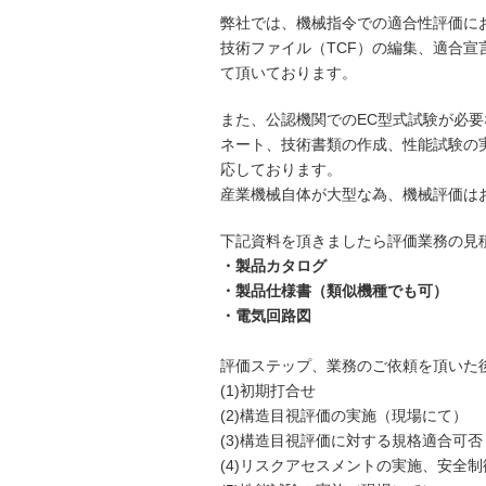
弊社では、機械指令での適合性評価に
技術ファイル（TCF）の編集、適合
て頂いております。
また、公認機関でのEC型式試験が必
ネート、技術書類の作成、性能試験の
応しております。
産業機械自体が大型な為、機械評価は
下記資料を頂きましたら評価業務の見
・製品カタログ
・製品仕様書（類似機種でも可）
・電気回路図
評価ステップ、業務のご依頼を頂いた
(1)初期打合せ
(2)構造目視評価の実施（現場にて）
(3)構造目視評価に対する規格適合可否
(4)リスクアセスメントの実施、安全