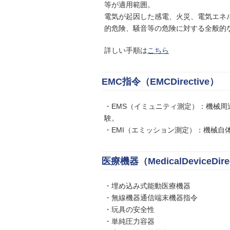
等が適用範囲。
電気が起因した感電、火災、電気エネ
的危険、騒音等の危険に対する全般的
詳しい手順は
こちら
EMC指令（EMCDirective）
・EMS（イミュニティ測定）：機械
験。
・EMI（エミッション測定）：機械
医療機器（MedicalDeviceDire
・埋め込み式能動医療機器
・無線機器通信端末機器指令
・玩具の安全性
・単純圧力容器