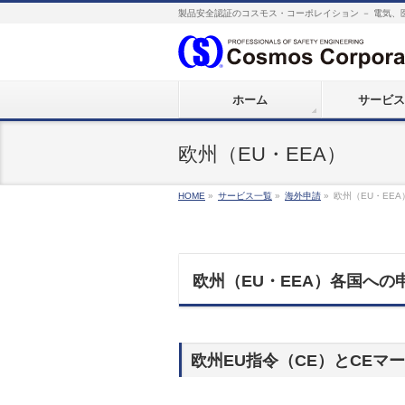
製品安全認証のコスモス・コーポレイション － 電気、
ホーム
サービス
欧州（EU・EEA）
HOME
»
サービス一覧
»
海外申請
»
欧州（EU・EEA
欧州（EU・EEA）各国への
欧州EU指令（CE）とCEマ