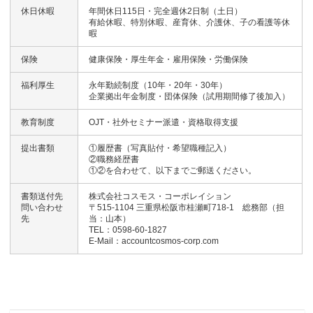
休日休暇
年間休日115日・完全週休2日制（土日）
有給休暇、特別休暇、産育休、介護休、子の看護等休
暇
保険
健康保険・厚生年金・雇用保険・労働保険
福利厚生
永年勤続制度（10年・20年・30年）
企業拠出年金制度・団体保険（試用期間修了後加入）
教育制度
OJT・社外セミナー派遣・資格取得支援
提出書類
①履歴書（写真貼付・希望職種記入）
②職務経歴書
①②を合わせて、以下までご郵送ください。
書類送付先
株式会社コスモス・コーポレイション
問い合わせ
〒515-1104 三重県松阪市桂瀬町718-1 総務部（担
先
当：山本）
TEL：0598-60-1827
E-Mail：accountcosmos-corp.com