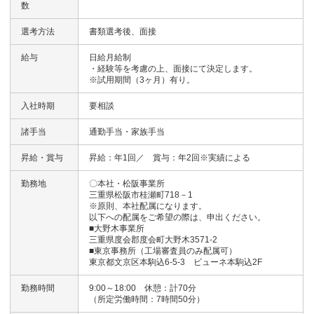
数
選考方法
書類選考後、面接
給与
日給月給制
・経験等を考慮の上、面接にて決定します。
※試用期間（3ヶ月）有り。
入社時期
要相談
諸手当
通勤手当・家族手当
昇給・賞与
昇給：年1回／ 賞与：年2回※実績による
勤務地
〇本社・松阪事業所
三重県松阪市桂瀬町718－1
※原則、本社配属になります。
以下への配属をご希望の際は、申出ください。
■大野木事業所
三重県度会郡度会町大野木3571-2
■東京事務所（工場審査員のみ配属可）
東京都文京区本駒込6-5-3 ビューネ本駒込2F
勤務時間
9:00～18:00 休憩：計70分
（所定労働時間：7時間50分）