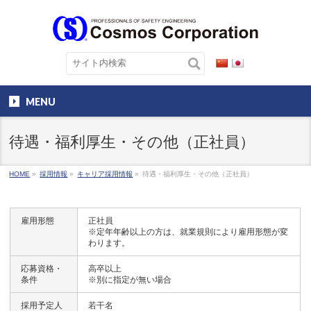
MENU
待遇・福利厚生・その他（正社員）
HOME
»
採用情報
»
キャリア採用情報
»
待遇・福利厚生・その他（正社員）
雇用形態
正社員
※定年年齢以上の方は、就業規則により雇用形態が変
わります。
応募資格・
高卒以上
条件
※別に指定が無い場合
採用予定人
若干名