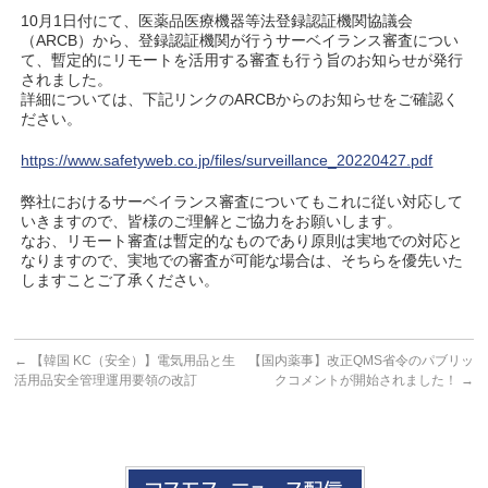
10月1日付にて、医薬品医療機器等法登録認証機関協議会
（ARCB）から、登録認証機関が行うサーベイランス審査につい
て、暫定的にリモートを活用する審査も行う旨のお知らせが発行
されました。
詳細については、下記リンクのARCBからのお知らせをご確認く
ださい。
https://www.safetyweb.co.jp/files/surveillance_20220427.pdf
弊社におけるサーベイランス審査についてもこれに従い対応して
いきますので、皆様のご理解とご協力をお願いします。
なお、リモート審査は暫定的なものであり原則は実地での対応と
なりますので、実地での審査が可能な場合は、そちらを優先いた
しますことご了承ください。
←
【韓国 KC（安全）】電気用品と生
【国内薬事】改正QMS省令のパブリッ
活用品安全管理運用要領の改訂
クコメントが開始されました！
→