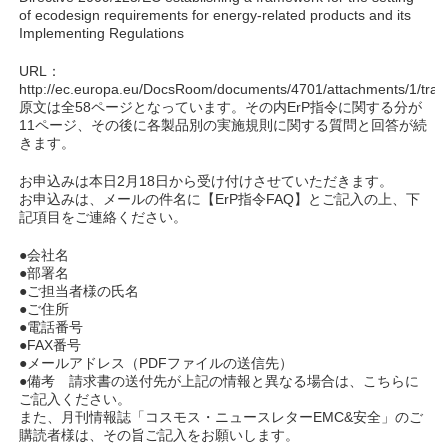
of ecodesign requirements for energy-related products and its
Implementing Regulations
URL：
http://ec.europa.eu/DocsRoom/documents/4701/attachments/1/transl
原文は全58ページとなっています。その内ErP指令に関する分が
11ページ、その後に各製品別の実施規則に関する質問と回答が続
きます。
お申込みは本日2月18日から受け付けさせていただきます。
お申込みは、メールの件名に【ErP指令FAQ】とご記入の上、下
記項目をご連絡ください。
●会社名
●部署名
●ご担当者様の氏名
●ご住所
●電話番号
●FAX番号
●メールアドレス（PDFファイルの送信先）
●備考 請求書の送付先が上記の情報と異なる場合は、こちらに
ご記入ください。
また、月刊情報誌「コスモス・ニュースレターEMC&安全」のご
購読者様は、その旨ご記入をお願いします。