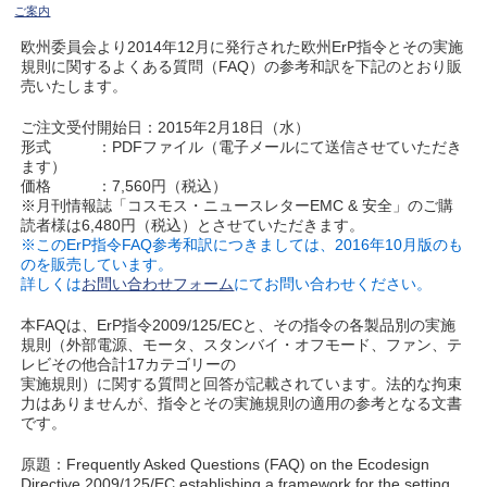
ご案内
欧州委員会より2014年12月に発行された欧州ErP指令とその実施
規則に関するよくある質問（FAQ）の参考和訳を下記のとおり販
売いたします。
ご注文受付開始日：2015年2月18日（水）
形式 ：PDFファイル（電子メールにて送信させていただき
ます）
価格 ：7,560円（税込）
※月刊情報誌「コスモス・ニュースレターEMC & 安全」のご購
読者様は6,480円（税込）とさせていただきます。
※このErP指令FAQ参考和訳につきましては、2016年10月版のも
のを販売しています。
詳しくは
お問い合わせフォーム
にてお問い合わせください。
本FAQは、ErP指令2009/125/ECと、その指令の各製品別の実施
規則（外部電源、モータ、スタンバイ・オフモード、ファン、テ
レビその他合計17カテゴリーの
実施規則）に関する質問と回答が記載されています。法的な拘束
力はありませんが、指令とその実施規則の適用の参考となる文書
です。
原題：Frequently Asked Questions (FAQ) on the Ecodesign
Directive 2009/125/EC establishing a framework for the setting