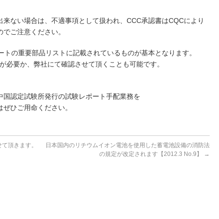
来ない場合は、不適事項として扱われ、CCC承認書はCQCにより
のでご注意ください。
ポートの重要部品リストに記載されているものが基本となります。
験が必要か、弊社にて確認させて頂くことも可能です。
中国認定試験所発行の試験レポート手配業務を
はぜひご用命ください。
せて頂きます。
日本国内のリチウムイオン電池を使用した蓄電池設備の消防法
の規定が改定されます【2012.3 No.9】
→