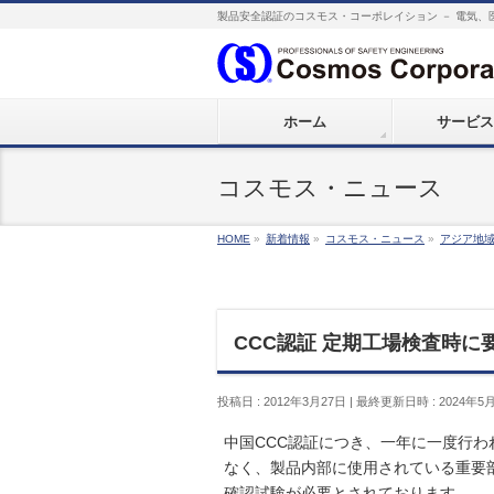
製品安全認証のコスモス・コーポレイション － 電気、
ホーム
サービス
コスモス・ニュース
HOME
»
新着情報
»
コスモス・ニュース
»
アジア地
CCC認証 定期工場検査時に要
投稿日 : 2012年3月27日
最終更新日時 : 2024年5
中国CCC認証につき、一年に一度行
なく、製品内部に使用されている重要
確認試験が必要とされております。