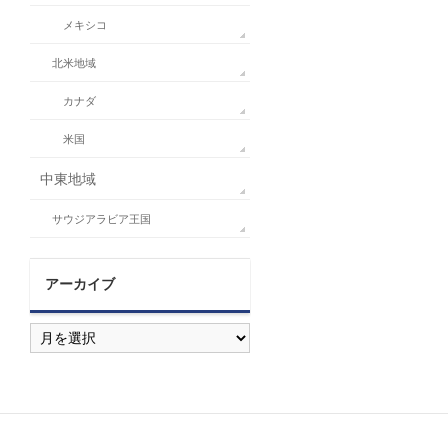
メキシコ
北米地域
カナダ
米国
中東地域
サウジアラビア王国
アーカイブ
ア
ー
カ
イ
ブ