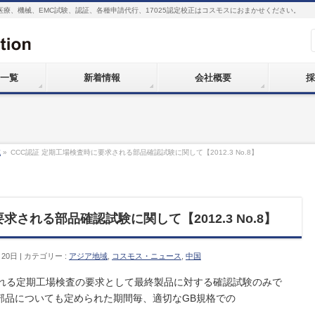
医療、機械、EMC試験、認証、各種申請代行、17025認定校正はコスモスにおまかせください。
一覧
新着情報
会社概要
採
域
»
CCC認証 定期工場検査時に要求される部品確認試験に関して【2012.3 No.8】
求される部品確認試験に関して【2012.3 No.8】
月20日
カテゴリー :
アジア地域
,
コスモス・ニュース
,
中国
われる定期工場検査の要求として最終製品に対する確認試験のみで
部品についても定められた期間毎、適切なGB規格での