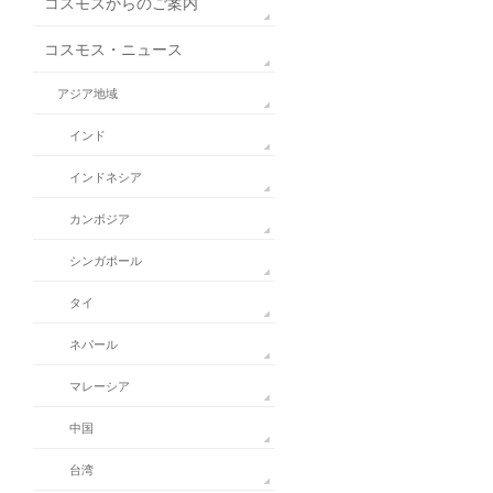
コスモスからのご案内
コスモス・ニュース
アジア地域
インド
インドネシア
カンボジア
シンガポール
タイ
ネパール
マレーシア
中国
台湾