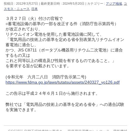
投稿日 : 2012年3月27日
最終更新日時 : 2024年5月20日
カテゴリー :
アジア地域
,
コ
スモス・ニュース
,
日本
３月２７日（火）付けの官報で
○蓄電池設備の基準の一部を改正する件（消防庁告示第四号）
が改正されており、
リチウムイオン電池を使用した蓄電池設備に関して、
「電気用品の技術上の基準を定める省令別表第九リチウムイオン
蓄電池に適合し、
かつ、JIS C8711（ポータブル機器用リチウム二次電池）に適合
するもの又は
これと同等以上の構造及び性能を有するものであること。」
を要求する旨が記載されています。
(令和元年 六月二八日 消防庁告示第二号)
https://www.fdma.go.jp/laws/tutatsu/assets/240327_yo126.pdf
この告示は平成２４年６月１日から施行されます。
弊社では「電気用品の技術上の基準を定める省令」への適合試験
を実施できます。