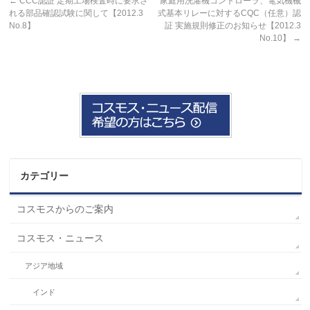
←
CCC認証 定期工場検査時に要求さ
家庭用洗濯機コントローラ、電気機械
れる部品確認試験に関して【2012.3
式基本リレーに対するCQC（任意）認
No.8】
証 実施規則修正のお知らせ【2012.3
No.10】
→
カテゴリー
コスモスからのご案内
コスモス・ニュース
アジア地域
インド