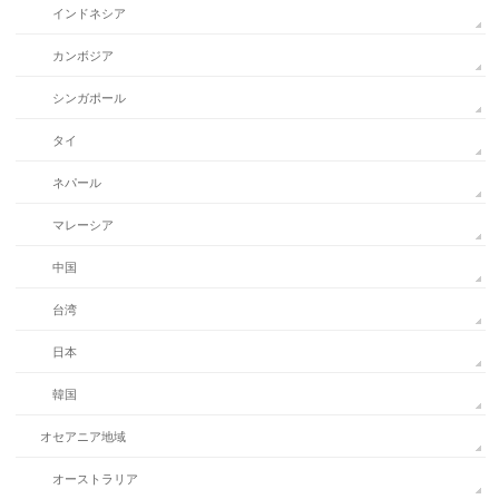
インドネシア
カンボジア
シンガポール
タイ
ネパール
マレーシア
中国
台湾
日本
韓国
オセアニア地域
オーストラリア