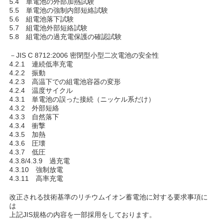
5.4 単電池の外部加熱試験
5.5 単電池の強制内部短絡試験
5.6 組電池落下試験
5.7 組電池外部短絡試験
5.8 組電池の過充電保護の確認試験
－JIS C 8712:2006 密閉型小型二次電池の安全性
4.2.1 連続低率充電
4.2.2 振動
4.2.3 高温下での組電池容器の変形
4.2.4 温度サイクル
4.3.1 単電池の誤った接続（ニッケル系だけ）
4.3.2 外部短絡
4.3.3 自然落下
4.3.4 衝撃
4.3.5 加熱
4.3.6 圧壊
4.3.7 低圧
4.3.8/4.3.9 過充電
4.3.10 強制放電
4.3.11 高率充電
改正される技術基準のリチウムイオン蓄電池に対する要求事項に
は
上記JIS規格の内容を一部採用をしております。