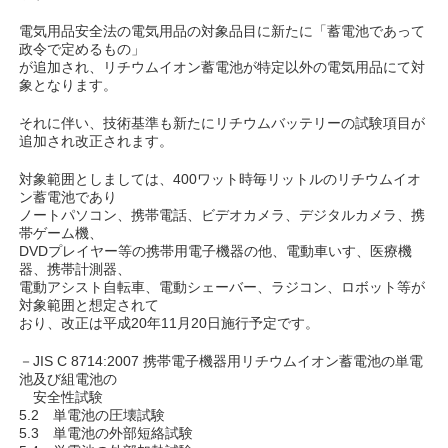
電気用品安全法の電気用品の対象品目に新たに「蓄電池であって
政令で定めるもの」
が追加され、リチウムイオン蓄電池が特定以外の電気用品にて対
象となります。
それに伴い、技術基準も新たにリチウムバッテリーの試験項目が
追加され改正されます。
対象範囲としましては、400ワット時毎リットルのリチウムイオ
ン蓄電池であり
ノートパソコン、携帯電話、ビデオカメラ、デジタルカメラ、携
帯ゲーム機、
DVDプレイヤー等の携帯用電子機器の他、電動車いす、医療機
器、携帯計測器、
電動アシスト自転車、電動シェーバー、ラジコン、ロボット等が
対象範囲と想定されて
おり、改正は平成20年11月20日施行予定です。
－JIS C 8714:2007 携帯電子機器用リチウムイオン蓄電池の単電
池及び組電池の
安全性試験
5.2 単電池の圧壊試験
5.3 単電池の外部短絡試験