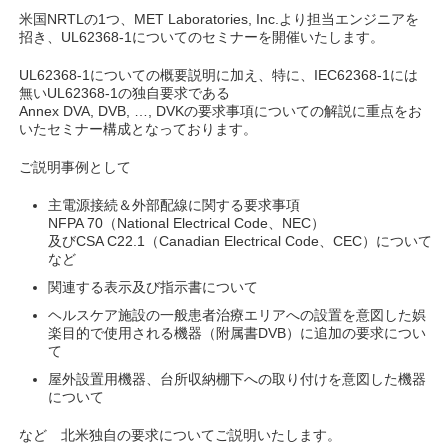
米国NRTLの1つ、MET Laboratories, Inc.より担当エンジニアを
招き、UL62368-1についてのセミナーを開催いたします。
UL62368-1についての概要説明に加え、特に、IEC62368-1には
無いUL62368-1の独自要求である
Annex DVA, DVB, …, DVKの要求事項についての解説に重点をお
いたセミナー構成となっております。
ご説明事例として
主電源接続＆外部配線に関する要求事項
NFPA 70（National Electrical Code、NEC）
及びCSA C22.1（Canadian Electrical Code、CEC）について
など
関連する表示及び指示書について
ヘルスケア施設の一般患者治療エリアへの設置を意図した娯
楽目的で使用される機器（附属書DVB）に追加の要求につい
て
屋外設置用機器、台所収納棚下への取り付けを意図した機器
について
など 北米独自の要求についてご説明いたします。