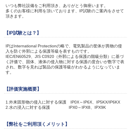
いつも弊社設備をご利用頂き、ありがとう御座います。
多くのお客様に利用を頂いております、IP試験のご案内をさせて
頂きます。
【IP試験とは？】
IPはInternational Protectionの略で、電気製品の筐体が異物の侵
入を防ぐ外郭による保護等級を表すものです。
IEC/EN60529、JIS C0920（外郭による保護の階級分類）に基づ
く評価で、固体、液体の侵入物に対する保護の度合いが数字で表
され、数字を見れば製品の保護等級がわかるようになっていま
す。
【評価実施概要】
1.外来固形物の侵入に対する保護 IP0X～IP6X、IP5KX/IP6KX
2.水の浸入に対する保護 IPX0～IPX8、IPX9K
【弊社をご利用頂くメリット】