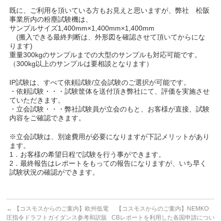
既に、ご利用を頂いている方もお見えと思いますが、弊社 松阪
事業所内の粉塵試験機は、
サンプルサイズ1,400mm×1,400mm×1,400mm
(搬入できる最終判断は、外形図を確認させて頂いてからにな
ります)
重量300kgのサンプルまでの大型のサンプルも対応可能です。
（300kg以上のサンプルは要相談となります）
IP試験は、すべて依頼試験/立会試験のご選択が可能です。
・依頼試験・・・試験筐体を送付頂き弊社にて、評価を実施させ
ていただきます。
・立会試験・・・弊社試験員が立会のもと、お客様が直接、試験
内容をご確認できます。
※立会試験は、別途費用が必要になりますが下記メリットがあり
ます。
1．お客様の希望日程で試験を行う事ができます。
2．最終報告はレポートをもっての報告になりますが、いち早く
試験状況の確認ができます。
←
【コスモスからのご案内】欧州低電
【コスモスからのご案内】NEMKO
圧指令ドラフトガイダンス参考和訳販
CBレポートを利用した各国申請につい