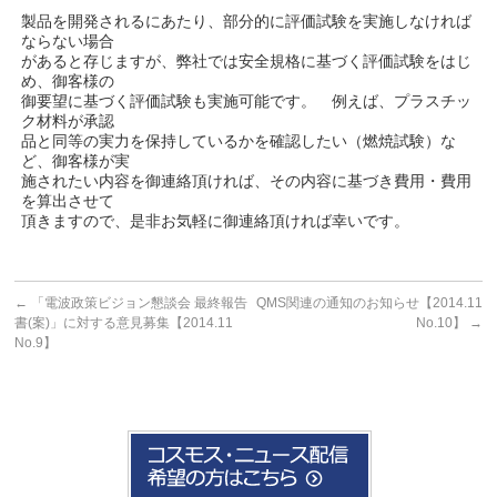
製品を開発されるにあたり、部分的に評価試験を実施しなければ
ならない場合
があると存じますが、弊社では安全規格に基づく評価試験をはじ
め、御客様の
御要望に基づく評価試験も実施可能です。 例えば、プラスチッ
ク材料が承認
品と同等の実力を保持しているかを確認したい（燃焼試験）な
ど、御客様が実
施されたい内容を御連絡頂ければ、その内容に基づき費用・費用
を算出させて
頂きますので、是非お気軽に御連絡頂ければ幸いです。
←
「電波政策ビジョン懇談会 最終報告
QMS関連の通知のお知らせ【2014.11
書(案)」に対する意見募集【2014.11
No.10】
→
No.9】