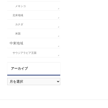
メキシコ
北米地域
カナダ
米国
中東地域
サウジアラビア王国
アーカイブ
ア
ー
カ
イ
ブ