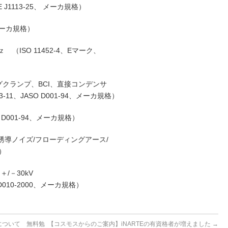
 J1113-25、 メーカ規格）
（メーカ規格）
 （ISO 11452‐4、Eマーク、
グクランプ、BCI、直接コンデンサ
113‐11、JASO D001‐94、メーカ規格）
O D001‐94、メーカ規格）
誘導ノイズ/フローディングアース/
）
/－30kV
O D010‐2000、メーカ規格）
について 無料勉
【コスモスからのご案内】iNARTEの有資格者が増えました
→