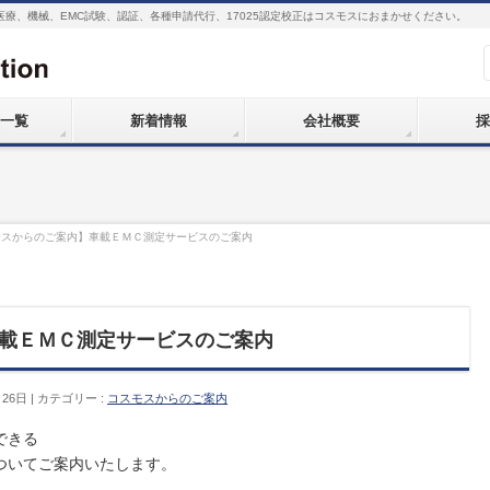
医療、機械、EMC試験、認証、各種申請代行、17025認定校正はコスモスにおまかせください。
一覧
新着情報
会社概要
採
モスからのご案内】車載ＥＭＣ測定サービスのご案内
載ＥＭＣ測定サービスのご案内
月26日
カテゴリー :
コスモスからのご案内
できる
ついてご案内いたします。