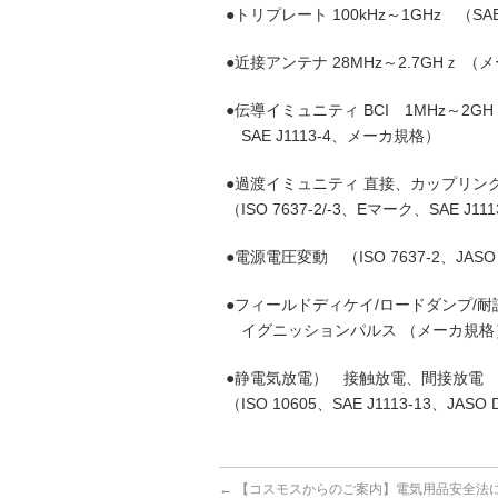
●トリプレート 100kHz～1GHz （SAE
●近接アンテナ 28MHz～2.7GHｚ 
●伝導イミュニティ BCI 1MHz～2GHｚ
SAE J1113‐4、メーカ規格）
●過渡イミュニティ 直接、カップリン
（ISO 7637‐2/-3、Eマーク、SAE J1
●電源電圧変動 （ISO 7637‐2、JAS
●フィールドディケイ/ロードダンプ/耐
イグニッションパルス （メーカ規格
●静電気放電） 接触放電、間接放電 ＋
（ISO 10605、SAE J1113‐13、JAS
←
【コスモスからのご案内】電気用品安全法