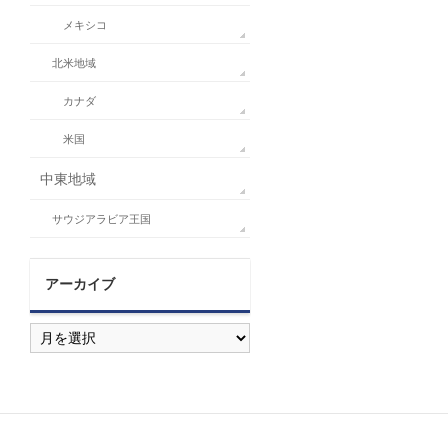
メキシコ
北米地域
カナダ
米国
中東地域
サウジアラビア王国
アーカイブ
ア
ー
カ
イ
ブ