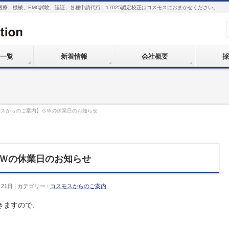
医療、機械、EMC試験、認証、各種申請代行、17025認定校正はコスモスにおまかせください。
一覧
新着情報
会社概要
採
モスからのご案内】ＧＷの休業日のお知らせ
Ｗの休業日のお知らせ
月21日
カテゴリー :
コスモスからのご案内
きますので、