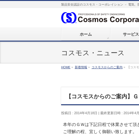
製品安全認証のコスモス・コーポレイション － 電気、
ホーム
サービス
コスモス・ニュース
HOME
»
新着情報
»
コスモスからのご案内
»
【コス
【コスモスからのご案内】Ｇ
投稿日 : 2014年4月18日
最終更新日時 : 2014年4
本年のＧＷは下記日程で休業させて頂
ご理解の程、宜しく御願い致します。