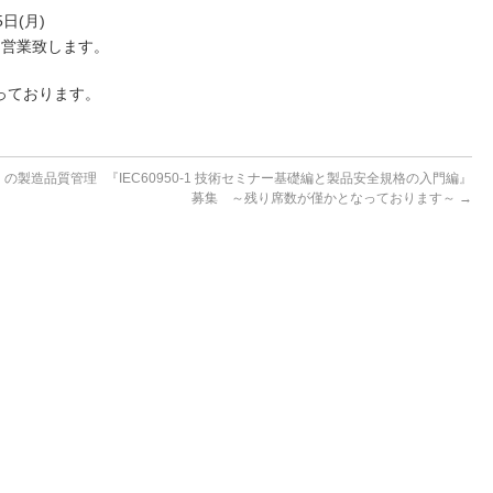
5日(月)
)は営業致します。
っております。
）の製造品質管理
『IEC60950-1 技術セミナー基礎編と製品安全規格の入門編』
募集 ～残り席数が僅かとなっております～
→