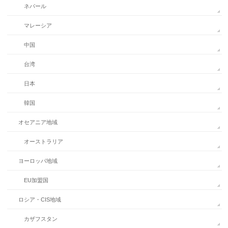
ネパール
マレーシア
中国
台湾
日本
韓国
オセアニア地域
オーストラリア
ヨーロッパ地域
EU加盟国
ロシア・CIS地域
カザフスタン