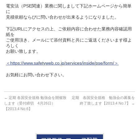
電安法（PSE関連）業務に関しまして下記ホームページから簡単
に
見積依頼ならびに問い合わせが出来るようになりました。
下記URLにアクセスの上、ご依頼内容に合わせた業務内容確認用
紙を
ご使用頂き、メールにて添付資料と共にご返送くださいます様よ
ろしく
お願い致します。
＜https://www.safetyweb.co.jp/services/inside/pse/form/＞
お気軽にお問い合わせ下さい。
←
定期 各国安全規格 勉強会を開催致
定期 各国安全規格 勉強会の募集を
します（受付締切 4月26日）
終了致します【2013.4 No.7】
→
【2013.4 No.6】