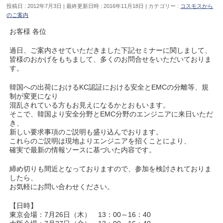
投稿日 : 2012年7月3日
最終更新日時 : 2016年11月18日
カテゴリー :
コスモスから
のご案内
お客様 各位
過日、ご案内させていただきました下記セミナーに関しまして、
皆様のおかげをもちまして、多くのお問合せをいただいておりま
す。
韓国への出荷におけるKC認証における安全とEMCの分離等、規
制が変更になり
混乱されている方もお見えになるかとおもいます。
そこで、韓国より安全分野とEMC分野のエンジニアに来日いただ
き、
新しい要求事項のご説明も盛り込んでおります。
これらのご説明は現地よりエンジニアを招くことにより、
確実で最新の情報ソースに基づいた内容です。
締め切りも間近となっておりますので、参加を検討されておりま
したら、
お気軽にお問い合わせください。
【日時】
東京会場：7月26日（木） 13：00～16：40