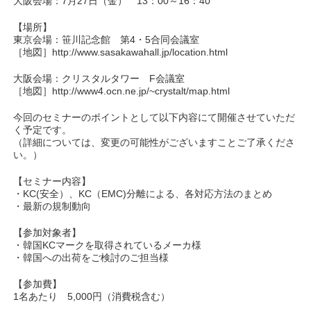
大阪会場：7月27日（金） 13：00～16：40
【場所】
東京会場：笹川記念館 第4・5合同会議室
［地図］http://www.sasakawahall.jp/location.html
大阪会場：クリスタルタワー F会議室
［地図］http://www4.ocn.ne.jp/~crystalt/map.html
今回のセミナーのポイントとして以下内容にて開催させていただ
く予定です。
（詳細については、変更の可能性がございますことご了承くださ
い。）
【セミナー内容】
・KC(安全）、KC（EMC)分離による、各対応方法のまとめ
・最新の規制動向
【参加対象者】
・韓国KCマークを取得されているメーカ様
・韓国への出荷をご検討のご担当様
【参加費】
1名あたり 5,000円（消費税含む）