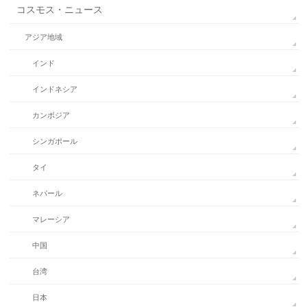
コスモス・ニュース
アジア地域
インド
インドネシア
カンボジア
シンガポール
タイ
ネパール
マレーシア
中国
台湾
日本