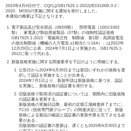
2023年4月4日付で、CQCはGB17625.1-2022(IEC61000-3-2：
2020、MOD)の実施に関する通知を発行しました。
本通知の概要は下記となります。
電子製品及び安全部品（08/09類）、照明電器（1001/1002
類）、家電及び類似用途製品（07類）の強制性認証規格
GB17625.1-2022「電磁両立性 制限値 第1部：高調波電流
の放出制限値（機械の入力電流 ≤1相当たり16A）」は2022年
12月29日に公表、2024年7月1日より実施され、GB17625.1-
2012に取って代わる。
新版規格実施に関する関連要求を下記のように明確にする。
公告日から2024年6月30日までは新旧いずれかの規格を選
択して認証を実施することが出来る。
2024年7月1日より、新規申請は新版規格に基づき、認証
を実施し、新版規格の認証書を発行する。
旧版規格で取得済の認証書については、期限内に旧版規格
の認証書を更新する。
新版規格の実施日以降、最初の定期工場検査終了までに、
TC10（技術専門家グループ）の関連決定に従って、新版
規格による製品の確認と認証書の更新作業を完了させる必
要がある。
旧版規格の認証書の更新は、遅くとも2025年6月30日まで
に完了しなければならない。