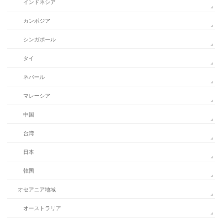
インドネシア
カンボジア
シンガポール
タイ
ネパール
マレーシア
中国
台湾
日本
韓国
オセアニア地域
オーストラリア