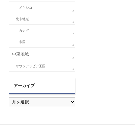
メキシコ
北米地域
カナダ
米国
中東地域
サウジアラビア王国
アーカイブ
ア
ー
カ
イ
ブ