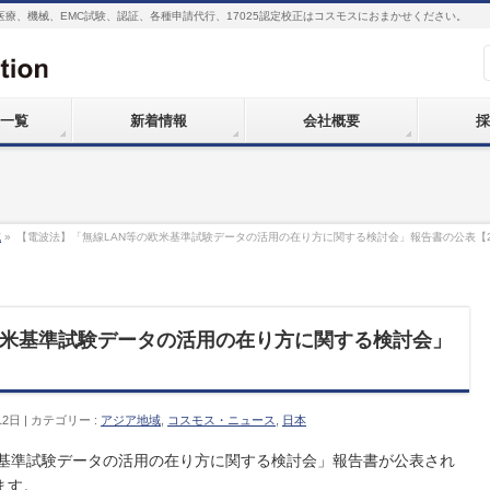
医療、機械、EMC試験、認証、各種申請代行、17025認定校正はコスモスにおまかせください。
一覧
新着情報
会社概要
採
域
»
【電波法】「無線LAN等の欧米基準試験データの活用の在り方に関する検討会」報告書の公表【2023
欧米基準試験データの活用の在り方に関する検討会」
】
12日
カテゴリー :
アジア地域
,
コスモス・ニュース
,
日本
欧米基準試験データの活用の在り方に関する検討会」報告書が公表され
ます。