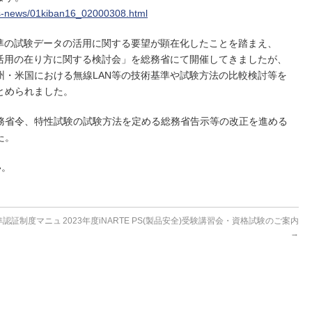
s-news/01kiban16_02000308.html
基準の試験データの活用に関する要望が顕在化したことを踏まえ、
の活用の在り方に関する検討会」を総務省にて開催してきましたが、
州・米国における無線LAN等の技術基準や試験方法の比較検討等を
とめられました。
務省令、特性試験の試験方法を定める総務省告示等の改正を進める
た。
い。
準認証制度マニュ
2023年度iNARTE PS(製品安全)受験講習会・資格試験のご案内
→