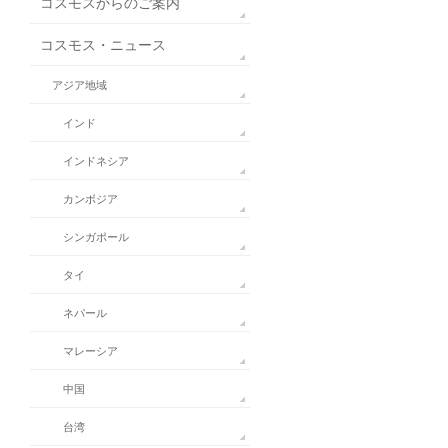
コスモスからのご案内
コスモス・ニュース
アジア地域
インド
インドネシア
カンボジア
シンガポール
タイ
ネパール
マレーシア
中国
台湾