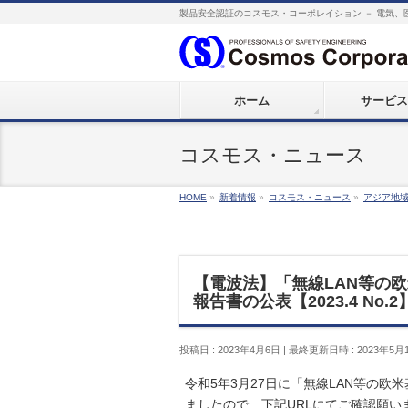
製品安全認証のコスモス・コーポレイション － 電気、
ホーム
サービス
コスモス・ニュース
HOME
»
新着情報
»
コスモス・ニュース
»
アジア地
【電波法】「無線LAN等の
報告書の公表【2023.4 No.2
投稿日 : 2023年4月6日
最終更新日時 : 2023年5月
令和5年3月27日に「無線LAN等の
ましたので、下記URLにてご確認願い