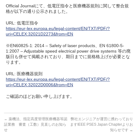
Official Journalにて、低電圧指令と医療機器規則に関して整合規
格が以下の通り公示されました。
URL: 低電圧指令
https://eur-lex.europa.eu/legal-content/EN/TXT/PDF/?
uri=CELEX:32021D2273&from=EN
※EN60825-1: 2014 – Safety of laser products、EN 61800-5-
1:2007 – Adjustable speed electrical power drive systems 等の廃
版日も併せて掲載されており、期日までに規格格上げが必要とな
ります。
URL: 医療機器規則
https://eur-lex.europa.eu/legal-content/EN/TXT/PDF/?
uri=CELEX:32022D0006&from=EN
ご確認のほどお願い申し上げます。
←
薬機法、指定高度管理医療機器等認
弊社エンジニアが運営に携わっており
証業務 審査（工数）見直しのお知ら
ますIEEE PSES Japan Chapterよりお
せ
知らせです
→