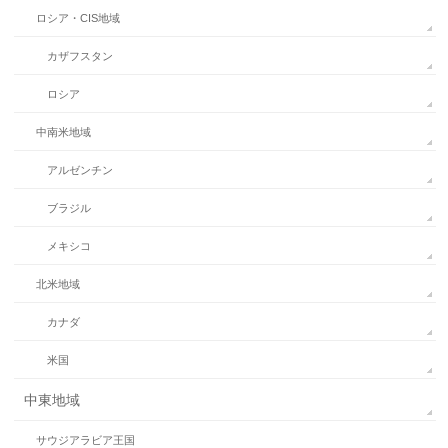
ロシア・CIS地域
カザフスタン
ロシア
中南米地域
アルゼンチン
ブラジル
メキシコ
北米地域
カナダ
米国
中東地域
サウジアラビア王国