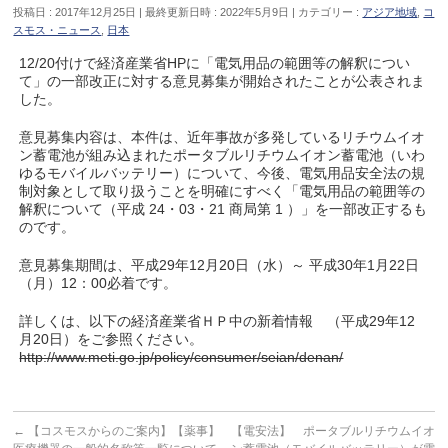
投稿日 : 2017年12月25日
最終更新日時 : 2022年5月9日
カテゴリー :
アジア地域
,
コ
スモス・ニュース
,
日本
12/20付けで経済産業省HPに「電気用品の範囲等の解釈につい
て」の一部改正に対する意見募集が開始されたことが公表されま
した。
意見募集内容は、本件は、近年事故が多発しているリチウムイオ
ン蓄電池が組み込まれたポータブルリチウムイオン蓄電池（いわ
ゆるモバイルバッテリー）について、今後、電気用品安全法の規
制対象として取り扱うことを明確にすべく「電気用品の範囲等の
解釈について（平成 24・03・21 商局第 1 ）」を一部改正するも
のです。
意見募集期間は、平成29年12月20日（水）～ 平成30年1月22日
（月）12：00必着です。
詳しくは、以下の経済産業省ＨＰ中の新着情報 （平成29年12
月20日）をご参照ください。
http://www.meti.go.jp/policy/consumer/seian/denan/
←
【コスモスからのご案内】【薬事】
【電安法】 ポータブルリチウムイオ