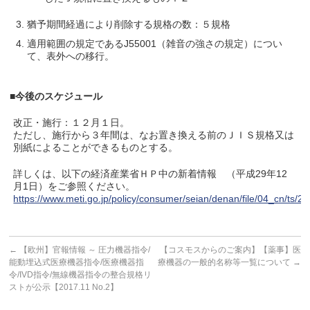
猶予期間経過により削除する規格の数：５規格
適用範囲の規定であるJ55001（雑音の強さの規定）につい
て、表外への移行。
■今後のスケジュール
改正・施行：１２月１日。
ただし、施行から３年間は、なお置き換える前のＪＩＳ規格又は
別紙によることができるものとする。
詳しくは、以下の経済産業省ＨＰ中の新着情報 （平成29年12
月1日）をご参照ください。
https://www.meti.go.jp/policy/consumer/seian/denan/file/04_cn/t
←
【欧州】官報情報 ～ 圧力機器指令/
【コスモスからのご案内】【薬事】医
能動埋込式医療機器指令/医療機器指
療機器の一般的名称等一覧について
→
令/IVD指令/無線機器指令の整合規格リ
ストが公示【2017.11 No.2】