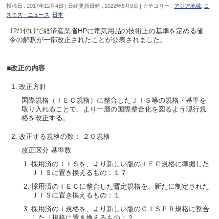
投稿日 : 2017年12月4日
最終更新日時 : 2022年5月9日
カテゴリー :
アジア地域
,
コ
スモス・ニュース
,
日本
12/1付けで経済産業省HPに電気用品の技術上の基準を定める省
令の解釈が一部改正されたことが公表されました。
■改正の内容
改正方針
国際規格（ＩＥＣ規格）に整合したＪＩＳ等の規格・基準を
取り入れることで、より一層の国際整合化を図るよう現行規
格を改正する。
改正する規格の数： ２０規格
改正区分 基準数
採用済のＪＩＳを、より新しい版のＩＥＣ規格に準拠した
ＪＩＳに置き換えるもの：１７
採用済のＩＥＣに整合した暫定規格を、新たに制定された
ＪＩＳに置き換えるもの：１
採用済のＪ規格を、より新しい版のＣＩＳＰＲ規格に整合
したＪ規格に置き換えるもの：２