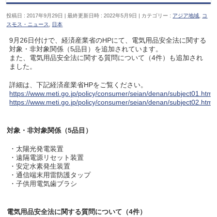
投稿日 : 2017年9月29日
最終更新日時 : 2022年5月9日
カテゴリー :
アジア地域
,
コ
スモス・ニュース
,
日本
9月26日付けで、経済産業省のHPにて、電気用品安全法に関する
対象・非対象関係（5品目）を追加されています。
また、電気用品安全法に関する質問について（4件）も追加され
ました。
詳細は、下記経済産業省HPをご覧ください。
https://www.meti.go.jp/policy/consumer/seian/denan/subject01.html
https://www.meti.go.jp/policy/consumer/seian/denan/subject02.html
対象・非対象関係（5品目）
・太陽光発電装置
・遠隔電源リセット装置
・安定水素発生装置
・通信端末用雷防護タップ
・子供用電気歯ブラシ
電気用品安全法に関する質問について（4件）