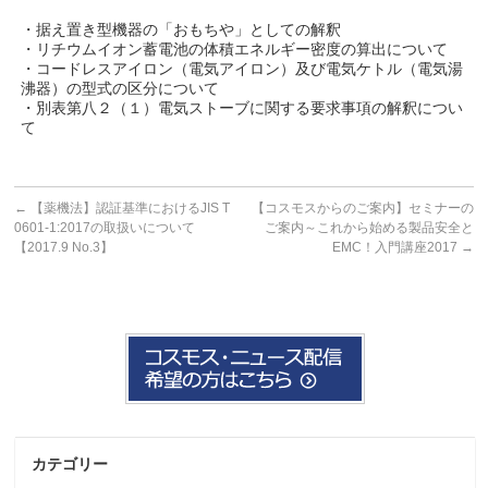
・据え置き型機器の「おもちや」としての解釈
・リチウムイオン蓄電池の体積エネルギー密度の算出について
・コードレスアイロン（電気アイロン）及び電気ケトル（電気湯
沸器）の型式の区分について
・別表第八２（１）電気ストーブに関する要求事項の解釈につい
て
←
【薬機法】認証基準におけるJIS T
【コスモスからのご案内】セミナーの
0601-1:2017の取扱いについて
ご案内～これから始める製品安全と
【2017.9 No.3】
EMC！入門講座2017
→
カテゴリー