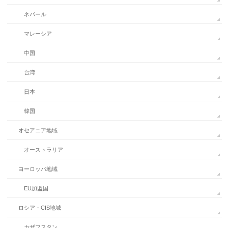
ネパール
マレーシア
中国
台湾
日本
韓国
オセアニア地域
オーストラリア
ヨーロッパ地域
EU加盟国
ロシア・CIS地域
カザフスタン