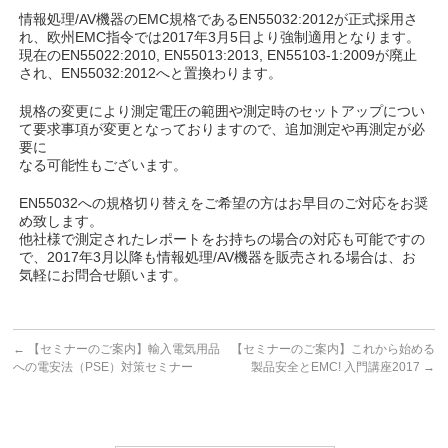
情報処理/AV機器のEMC規格であるEN55032:2012が正式採用さ
れ、欧州EMC指令では2017年3月5日より強制適用となります。
現在のEN55022:2010, EN55013:2013, EN55103-1:2009が廃止
され、EN55032:2012へと置換わります。
規格の変更により測定電圧の範囲や測定時のセットアップについ
て要求事項が変更となっておりますので、追加測定や再測定が必
要に
なる可能性もございます。
EN55032への規格切り替えをご希望の方はお早目のご対応をお奨
め致します。
他社様で測定されたレポートをお持ちの場合の対応も可能ですの
で、2017年3月以降も情報処理/AV機器を販売される場合は、お
気軽にお問合せ願います。
←
【セミナーのご案内】輸入電気用品
【セミナーのご案内】これから始める
への電安法（PSE）対策セミナー
製品安全とEMC! 入門講座2017
→