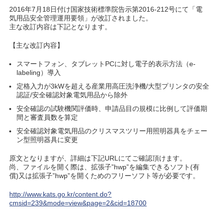
2016年7月18日付け国家技術標準院告示第2016-212号にて「電
気用品安全管理運用要領」が改訂されました。
主な改訂内容は下記となります。
【主な改訂内容】
スマートフォン、タブレットPCに対し電子的表示方法（e-
labeling）導入
定格入力が3kWを超える産業用高圧洗浄機/大型プリンタの安全
認証/安全確認対象電気用品から除外
安全確認の試験機関評価時、申請品目の規模に比例して評価期
間と審査員数を算定
安全確認対象電気用品のクリスマスツリー用照明器具をチェー
ン型照明器具に変更
原文となりますが、詳細は下記URLにてご確認頂けます。
尚、ファイルを開く際は、拡張子”hwp”を編集できるソフト(有
償)又は拡張子”hwp”を開くためのフリーソフト等が必要です。
http://www.kats.go.kr/content.do?
cmsid=239&mode=view&page=2&cid=18700