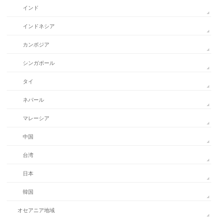
インド
インドネシア
カンボジア
シンガポール
タイ
ネパール
マレーシア
中国
台湾
日本
韓国
オセアニア地域