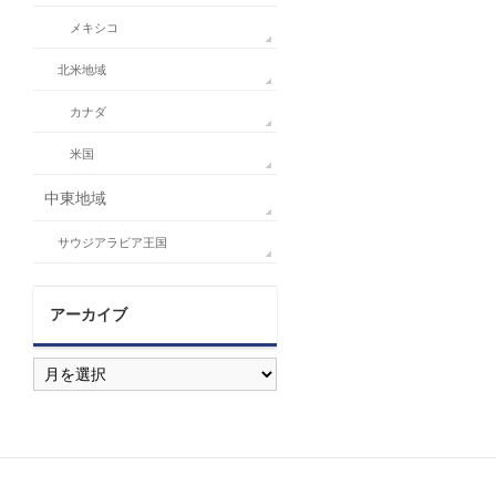
メキシコ
北米地域
カナダ
米国
中東地域
サウジアラビア王国
アーカイブ
ア
ー
カ
イ
ブ