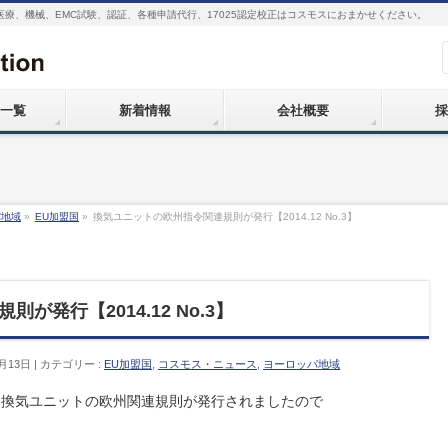
医療、機械、EMC試験、認証、各種申請代行、17025認定校正はコスモスにおまかせください。
一覧
新着情報
会社概要
採
パ地域
»
EU加盟国
»
換気ユニットの欧州指令関連規則が発行【2014.12 No.3】
発行【2014.12 No.3】
月13日
カテゴリー :
EU加盟国
,
コスモス・ニュース
,
ヨーロッパ地域
にて、換気ユニットの欧州関連規則が発行されましたので