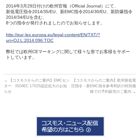
2014年3月29日付けの欧州官報（Official Journal）にて、
新低電圧指令2014/35/EU、新EMC指令2014/30/EU、新防爆指令
2014/34/EUを含む、
8つの指令が発行されましたのでお知らせします。
http://eur-lex.europa.eu/legal-content/EN/TXT/?
uri=OJ:L:2014:096:TOC
弊社では欧州CEマーキングに関して様々な形でお客様をサポー
トしています。
←
【コスモスからのご案内】EMCセン
【コスモスからのご案内】欧州新低電
ター ISO/IEC 17025認定拡大のお知
圧指令・新EMC指令参考和訳の特別価
らせ
格での予約販売のご案内
→