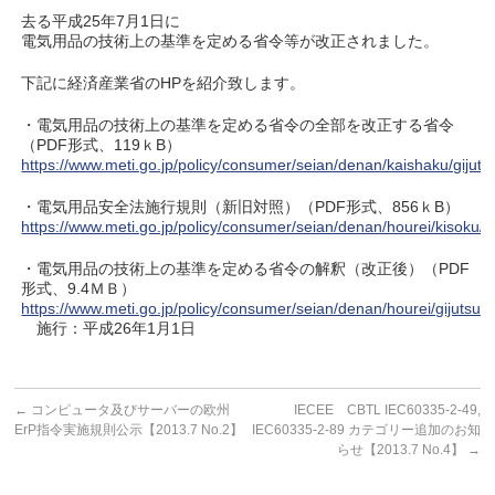
去る平成25年7月1日に
電気用品の技術上の基準を定める省令等が改正されました。
下記に経済産業省のHPを紹介致します。
・電気用品の技術上の基準を定める省令の全部を改正する省令
（PDF形式、119ｋB）
https://www.meti.go.jp/policy/consumer/seian/denan/kaishaku/gijut
・電気用品安全法施行規則（新旧対照）（PDF形式、856ｋB）
https://www.meti.go.jp/policy/consumer/seian/denan/hourei/kisoku
・電気用品の技術上の基準を定める省令の解釈（改正後）（PDF
形式、9.4ＭＢ）
https://www.meti.go.jp/policy/consumer/seian/denan/hourei/gijutsu
施行：平成26年1月1日
←
コンピュータ及びサーバーの欧州
IECEE CBTL IEC60335-2-49,
ErP指令実施規則公示【2013.7 No.2】
IEC60335-2-89 カテゴリー追加のお知
らせ【2013.7 No.4】
→