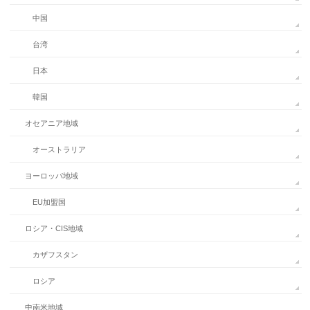
中国
台湾
日本
韓国
オセアニア地域
オーストラリア
ヨーロッパ地域
EU加盟国
ロシア・CIS地域
カザフスタン
ロシア
中南米地域