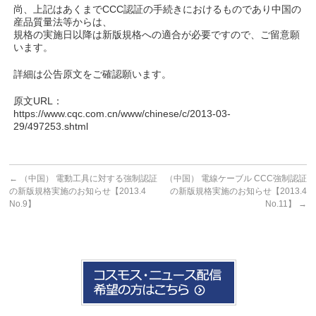
尚、上記はあくまでCCC認証の手続きにおけるものであり中国の
産品質量法等からは、
規格の実施日以降は新版規格への適合が必要ですので、ご留意願
います。
詳細は公告原文をご確認願います。
原文URL：
https://www.cqc.com.cn/www/chinese/c/2013-03-
29/497253.shtml
←
（中国） 電動工具に対する強制認証
（中国） 電線ケーブル CCC強制認証
の新版規格実施のお知らせ【2013.4
の新版規格実施のお知らせ【2013.4
No.9】
No.11】
→