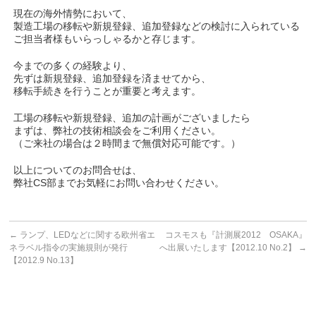
現在の海外情勢において、
製造工場の移転や新規登録、追加登録などの検討に入られている
ご担当者様もいらっしゃるかと存じます。
今までの多くの経験より、
先ずは新規登録、追加登録を済ませてから、
移転手続きを行うことが重要と考えます。
工場の移転や新規登録、追加の計画がございましたら
まずは、弊社の技術相談会をご利用ください。
（ご来社の場合は２時間まで無償対応可能です。）
以上についてのお問合せは、
弊社CS部までお気軽にお問い合わせください。
←
ランプ、LEDなどに関する欧州省エ
コスモスも『計測展2012 OSAKA』
ネラベル指令の実施規則が発行
へ出展いたします【2012.10 No.2】
→
【2012.9 No.13】