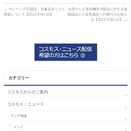
←
マレーシアST認証 対象品目リスト
白黒テレビ受信機等 8製品に対する強
更新について【2012.9 No.10】
制認証から任意認証への移行のお知ら
せ【2012.9 No.12】
→
カテゴリー
コスモスからのご案内
コスモス・ニュース
アジア地域
インド