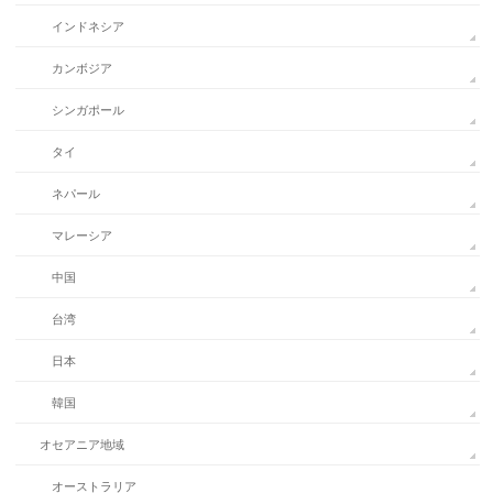
インドネシア
カンボジア
シンガポール
タイ
ネパール
マレーシア
中国
台湾
日本
韓国
オセアニア地域
オーストラリア