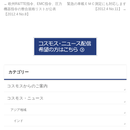
←
欧州R&TTE指令、EMC指令、圧力
緊急の車載ＥＭＣ測定にも対応します
機器指令の整合規格リストが公表
【2012.4 No.11】
→
【2012.4 No.8】
カテゴリー
コスモスからのご案内
コスモス・ニュース
アジア地域
インド