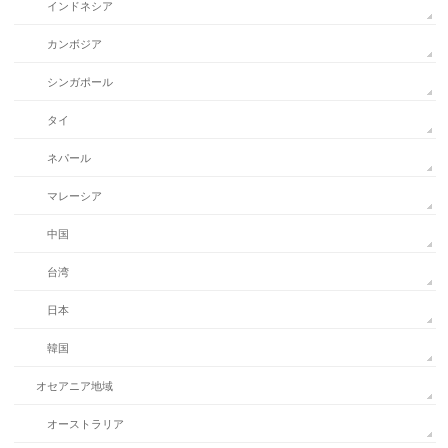
インドネシア
カンボジア
シンガポール
タイ
ネパール
マレーシア
中国
台湾
日本
韓国
オセアニア地域
オーストラリア