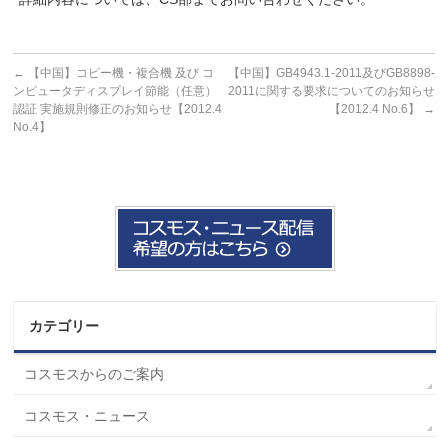
←
【中国】コピー機・複合機 及び コ
【中国】GB4943.1-2011及びGB8898-
ンピュータディスプレイ節能（任意）
2011に関する要求についてのお知らせ
認証 実施規則修正のお知らせ【2012.4
【2012.4 No.6】
→
No.4】
カテゴリー
コスモスからのご案内
コスモス・ニュース