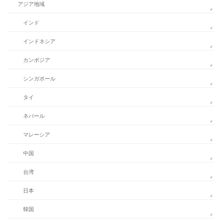
アジア地域
インド
インドネシア
カンボジア
シンガポール
タイ
ネパール
マレーシア
中国
台湾
日本
韓国