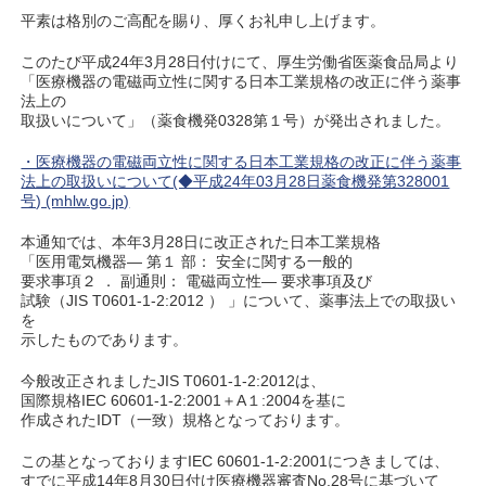
平素は格別のご高配を賜り、厚くお礼申し上げます。
このたび平成24年3月28日付けにて、厚生労働省医薬食品局より
「医療機器の電磁両立性に関する日本工業規格の改正に伴う薬事
法上の
取扱いについて」（薬食機発0328第１号）が発出されました。
・医療機器の電磁両立性に関する日本工業規格の改正に伴う薬事
法上の取扱いについて(◆平成24年03月28日薬食機発第328001
号) (mhlw.go.jp)
本通知では、本年3月28日に改正された日本工業規格
「医用電気機器― 第１ 部： 安全に関する一般的
要求事項２ ． 副通則： 電磁両立性― 要求事項及び
試験（JIS T0601-1-2:2012 ） 」について、薬事法上での取扱い
を
示したものであります。
今般改正されましたJIS T0601-1-2:2012は、
国際規格IEC 60601-1-2:2001＋A１:2004を基に
作成されたIDT（一致）規格となっております。
この基となっておりますIEC 60601-1-2:2001につきましては、
すでに平成14年8月30日付け医療機器審査No.28号に基づいて