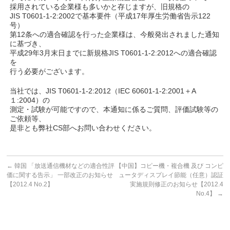
採用されている企業様も多いかと存じますが、旧規格の
JIS T0601-1-2:2002で基本要件（平成17年厚生労働省告示122
号）
第12条への適合確認を行った企業様は、今般発出されました通知
に基づき、
平成29年3月末日までに新規格JIS T0601-1-2:2012への適合確認
を
行う必要がございます。
当社では、JIS T0601-1-2:2012（IEC 60601-1-2:2001＋A
１:2004）の
測定・試験が可能ですので、本通知に係るご質問、評価試験等の
ご依頼等、
是非とも弊社CS部へお問い合わせください。
←
韓国 「放送通信機材などの適合性評
【中国】コピー機・複合機 及び コンピ
価に関する告示」 一部改正のお知らせ
ュータディスプレイ節能（任意）認証
【2012.4 No.2】
実施規則修正のお知らせ【2012.4
No.4】
→