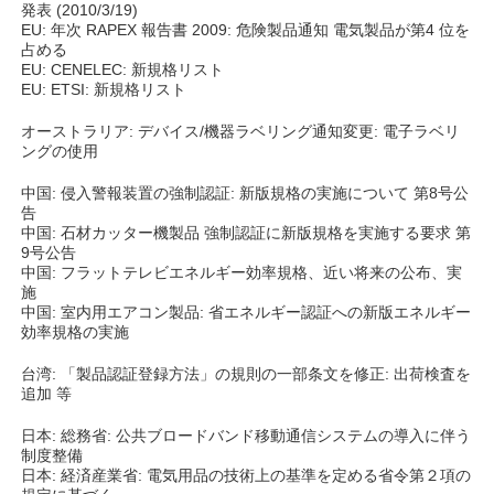
発表 (2010/3/19)
EU: 年次 RAPEX 報告書 2009: 危険製品通知 電気製品が第4 位を
占める
EU: CENELEC: 新規格リスト
EU: ETSI: 新規格リスト
オーストラリア: デバイス/機器ラベリング通知変更: 電子ラベリ
ングの使用
中国: 侵入警報装置の強制認証: 新版規格の実施について 第8号公
告
中国: 石材カッター機製品 強制認証に新版規格を実施する要求 第
9号公告
中国: フラットテレビエネルギー効率規格、近い将来の公布、実
施
中国: 室内用エアコン製品: 省エネルギー認証への新版エネルギー
効率規格の実施
台湾: 「製品認証登録方法」の規則の一部条文を修正: 出荷検査を
追加 等
日本: 総務省: 公共ブロードバンド移動通信システムの導入に伴う
制度整備
日本: 経済産業省: 電気用品の技術上の基準を定める省令第２項の