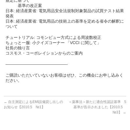
規定に基づく
基準の改正案
日本: 経済産業省: 電気用品安全法規制対象製品の試買テスト結果
発表
日本: 経済産業省: 電気用品の技術上の基準を定める省令の解釈に
ついて
チュートリアル: コモンビュー方式による周波数校正
ちょっと一服: 小クイズコーナー 「VCCI に関して」
社長の独り言
コスモス・コーポレイションからのご案内
———————————————-
ご購読いただいていないお客様はぜひ、この機会にお申し込みく
ださい。
←
自主測定によるEMI設備貸し出しの
＜薬事法＞新たに適合性認証基準 5
お知らせ【2010.5 №1】
基準が告示されました【2010.5
№3】
→