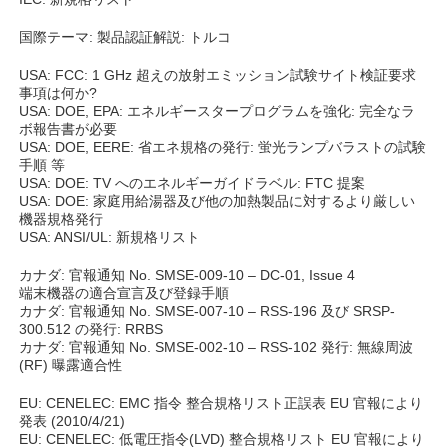
国際テーマ: 製品認証解説: トルコ
USA: FCC: 1 GHz 超えの放射エミッション試験サイト検証要求
事項は何か?
USA: DOE, EPA: エネルギースタープログラムを強化: 完全なラ
ボ報告書が必要
USA: DOE, EERE: 省エネ規格の発行: 蛍光ランプバラストの試験
手順 等
USA: DOE: TV へのエネルギーガイドラベル: FTC 提案
USA: DOE: 家庭用給湯器及び他の加熱製品に対するより厳しい
機器規格発行
USA: ANSI/UL: 新規格リスト
カナダ: 官報通知 No. SMSE-009-10 – DC-01, Issue 4
端末機器の適合宣言及び登録手順
カナダ: 官報通知 No. SMSE-007-10 – RSS-196 及び SRSP-
300.512 の発行: RRBS
カナダ: 官報通知 No. SMSE-002-10 – RSS-102 発行: 無線周波
(RF) 曝露適合性
EU: CENELEC: EMC 指令 整合規格リスト正誤表 EU 官報により
発表 (2010/4/21)
EU: CENELEC: 低電圧指令(LVD) 整合規格リスト EU 官報により