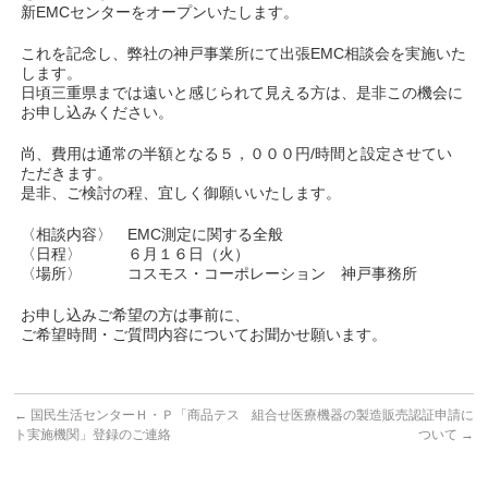
新EMCセンターをオープンいたします。
これを記念し、弊社の神戸事業所にて出張EMC相談会を実施いた
します。
日頃三重県までは遠いと感じられて見える方は、是非この機会に
お申し込みください。
尚、費用は通常の半額となる５，０００円/時間と設定させてい
ただきます。
是非、ご検討の程、宜しく御願いいたします。
〈相談内容〉 EMC測定に関する全般
〈日程〉 ６月１６日（火）
〈場所〉 コスモス・コーポレーション 神戸事務所
お申し込みご希望の方は事前に、
ご希望時間・ご質問内容についてお聞かせ願います。
←
国民生活センターＨ・Ｐ「商品テス
組合せ医療機器の製造販売認証申請に
ト実施機関」登録のご連絡
ついて
→