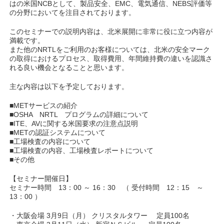
はの米国NCBとして、製品安全、EMC、電気通信、NEBS評価等
の分野においてを注目されております。
このセミナーでの説明内容は、北米展開に非常に役に立つ内容が
満載です。
また他のNRTLをご利用のお客様については、北米の安全マーク
の取得におけるプロセス、取得費用、年間維持費の違いを認識さ
れる良い機会となることと思います。
主な内容は以下を予定しております。
■METサービスの紹介
■OSHA NRTL プログラムの詳細について
■ITE、AVに関する米国要求の注意点説明
■METの認証システムについて
■工場検査の内容について
■工場検査の内容、工場検査レポートについて
■その他
【セミナー開催日】
セミナー時間 13：00 ～ 16：30 （ 受付時間 12：15 ～
13：00 ）
・大阪会場 3月9日（月） クリスタルタワー 定員100名