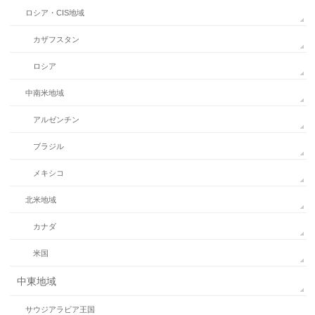
ロシア・CIS地域
カザフスタン
ロシア
中南米地域
アルゼンチン
ブラジル
メキシコ
北米地域
カナダ
米国
中東地域
サウジアラビア王国