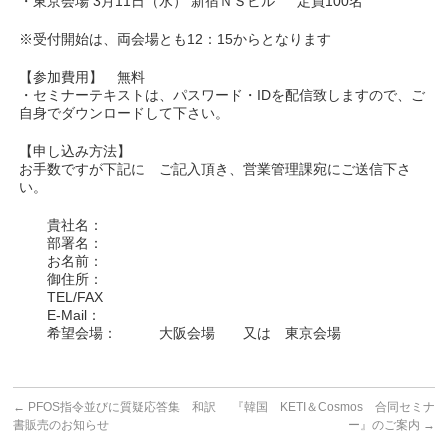
・東京会場 3月11日（水） 新宿ＮＳビル 定員100名
※受付開始は、両会場とも12：15からとなります
【参加費用】 無料
・セミナーテキストは、パスワード・IDを配信致しますので、ご
自身でダウンロードして下さい。
【申し込み方法】
お手数ですが下記に ご記入頂き、営業管理課宛にご送信下さ
い。
貴社名：
部署名：
お名前：
御住所：
TEL/FAX
E-Mail：
希望会場： 大阪会場 又は 東京会場
←
PFOS指令並びに質疑応答集 和訳
『韓国 KETI＆Cosmos 合同セミナ
書販売のお知らせ
ー』のご案内
→