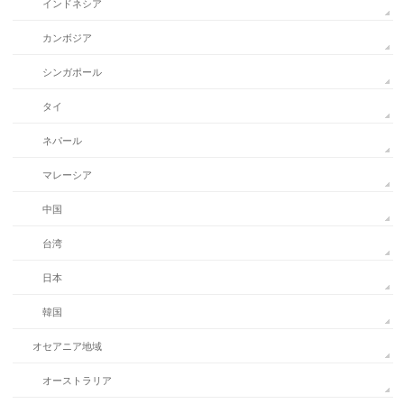
インドネシア
カンボジア
シンガポール
タイ
ネパール
マレーシア
中国
台湾
日本
韓国
オセアニア地域
オーストラリア