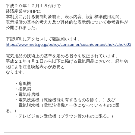
平成２０年１２月１８付けで
経済産業省のHPに
本制度における規制対象範囲、表示内容、設計標準使用期間、
表示場所の基本的考え方及び具体的な表示例について参考資料が
公開されました。
下記URLにアクセスして確認願います。
https://www.meti.go.jp/policy/consumer/seian/denan/choki/choki03.p
電気用品の技術上の基準を定める省令を改正されています。
平成２１年４月１日から以下に掲げる電気用品において、経年劣
化による注意喚起表示が必要と
なります。
・扇風機
・換気扇
・電気冷房機
・電気洗濯機（乾燥機能を有するものを除く。）及び
電気脱水機（電気洗濯機と一体になっているものに限
る。）
・テレビジョン受信機（ブラウン管のものに限る。）