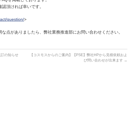
確認頂ければ幸いです。
act/question/
>
明な点がありましたら、弊社業務推進部にお問い合わせください。
」 改訂の知らせ
【コスモスからのご案内】【PSE】弊社HPから見積依頼およ
び問い合わせが出来ます
→