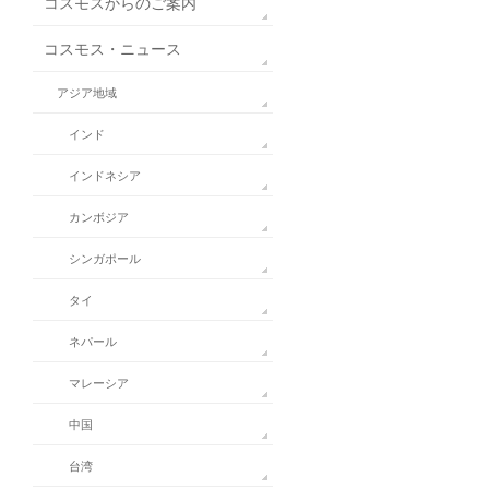
コスモスからのご案内
コスモス・ニュース
アジア地域
インド
インドネシア
カンボジア
シンガポール
タイ
ネパール
マレーシア
中国
台湾