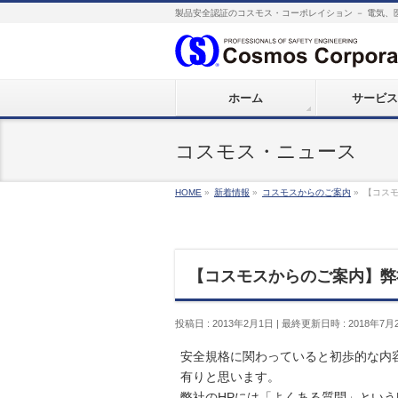
製品安全認証のコスモス・コーポレイション － 電気、
ホーム
サービス
コスモス・ニュース
HOME
»
新着情報
»
コスモスからのご案内
»
【コス
【コスモスからのご案内】弊
投稿日 : 2013年2月1日
最終更新日時 : 2018年7月
安全規格に関わっていると初歩的な内
有りと思います。
弊社のHPには「よくある質問」という