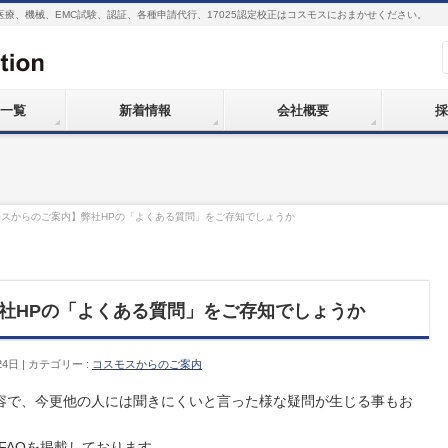
医療、機械、EMC試験、認証、各種申請代行、17025認定校正はコスモスにおまかせください。
一覧
新着情報
会社概要
採
モスからのご案内】弊社HPの「よくある質問」をご存知でしょうか
社HPの「よくある質問」をご存知でしょうか
24日
カテゴリー :
コスモスからのご案内
容で、今更他の人には聞きにくいと言った様な疑問が生じる事もお
FAQを掲載しております。