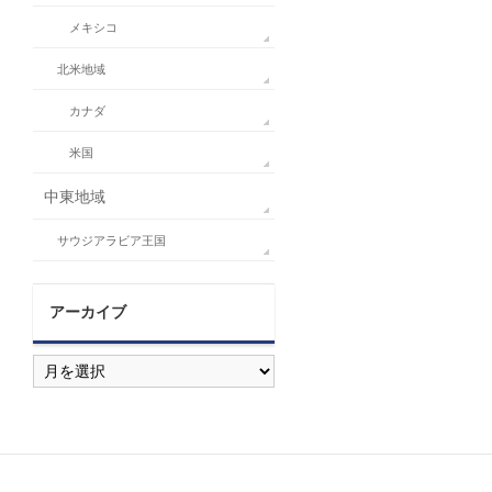
メキシコ
北米地域
カナダ
米国
中東地域
サウジアラビア王国
アーカイブ
ア
ー
カ
イ
ブ