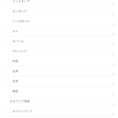
インドネシア
カンボジア
シンガポール
タイ
ネパール
マレーシア
中国
台湾
日本
韓国
オセアニア地域
オーストラリア