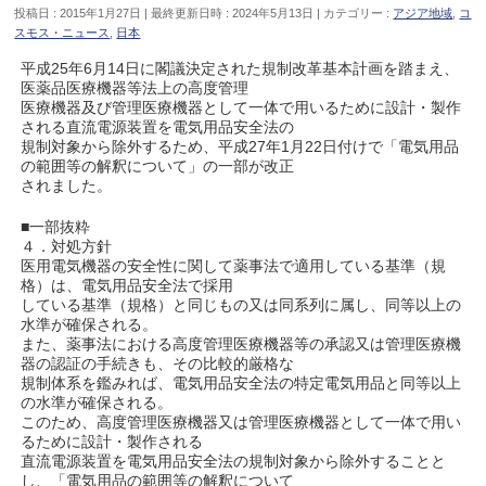
投稿日 : 2015年1月27日
最終更新日時 : 2024年5月13日
カテゴリー :
アジア地域
,
コ
スモス・ニュース
,
日本
平成25年6月14日に閣議決定された規制改革基本計画を踏まえ、
医薬品医療機器等法上の高度管理
医療機器及び管理医療機器として一体で用いるために設計・製作
される直流電源装置を電気用品安全法の
規制対象から除外するため、平成27年1月22日付けで「電気用品
の範囲等の解釈について」の一部が改正
されました。
■一部抜粋
４．対処方針
医用電気機器の安全性に関して薬事法で適用している基準（規
格）は、電気用品安全法で採用
している基準（規格）と同じもの又は同系列に属し、同等以上の
水準が確保される。
また、薬事法における高度管理医療機器等の承認又は管理医療機
器の認証の手続きも、その比較的厳格な
規制体系を鑑みれば、電気用品安全法の特定電気用品と同等以上
の水準が確保される。
このため、高度管理医療機器又は管理医療機器として一体で用い
るために設計・製作される
直流電源装置を電気用品安全法の規制対象から除外することと
し、「電気用品の範囲等の解釈について