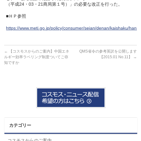
（平成24・03・21商局第１号）」の必要な改正を行った。
■ＨＰ参照
https://www.meti.go.jp/policy/consumer/seian/denan/kaishaku/hani
←
【コスモスからのご案内】中国エネ
QMS省令の参考英訳を公開します
ルギー効率ラベリング制度ついてご存
【2015.01 No.11】
→
知ですか
カテゴリー
コスモスからのご案内