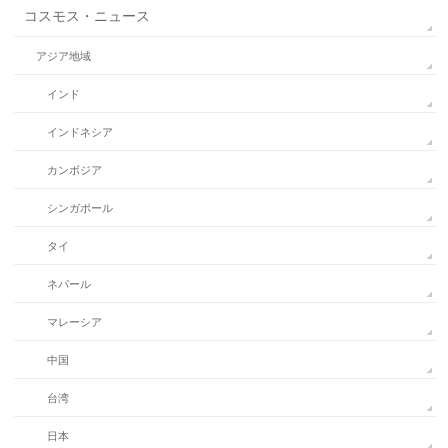
コスモス・ニュース
アジア地域
インド
インドネシア
カンボジア
シンガポール
タイ
ネパール
マレーシア
中国
台湾
日本