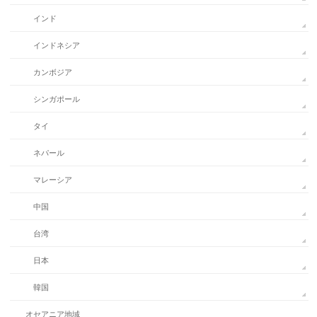
インド
インドネシア
カンボジア
シンガポール
タイ
ネパール
マレーシア
中国
台湾
日本
韓国
オセアニア地域