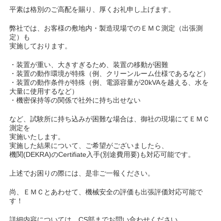
平素は格別のご高配を賜り、厚くお礼申し上げます。
弊社では、お客様の敷地内・製造現場でのＥＭＣ測定（出張測
定）も
実施しております。
・装置が重い、大きすぎるため、装置の移動が困難
・装置の動作環境が特殊（例、クリーンルーム仕様であるなど）
・装置の動作条件が特殊（例、電源容量が20kVAを越える、水を
大量に使用するなど）
・機密保持等の関係で社外に持ち出せない
など、試験所に持ち込みが困難な場合は、御社の現場にてＥＭＣ
測定を
実施いたします。
実施した結果について、ご希望がございましたら、
機関(DEKRA)のCertifiate入手(別途費用要)も対応可能です。
上述でお困りの際には、是非ご一報ください。
尚、ＥＭＣとあわせて、機械安全の評価も出張評価対応可能で
す！
詳細内容については、CS部までお問い合わせください。