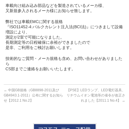
車載向け組み込み部品などを製造されているメーカ様、
又新規参入されるメーカ様にお知らせ致します。
弊社では車載EMCに関する規格
『ISO11452-4:バルクカレント注入法(BCI法)』につきまして設備
増設により、
測定が2室で可能になりました。
長期測定等の日程確保に余裕ができましたので
是非、ご利用をご検討お願いします。
技術的なご質問・メーカ規格も含め、お問い合わせがありました
ら
CS部までご連絡をお願いいたします。
←
中国GB規格（GB8898-2011及び
【PSE】LEDランプ、LED電灯器具、
GB4943.1-2011）公布に関するお知ら
リチウムイオン電池等の省令が改正さ
せ【2012.1 No.2】
れました【2011.1 No.4】
→