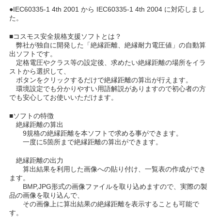
●IEC60335-1 4th 2001 から IEC60335-1 4th 2004 に対応しまし
た。
■コスモス安全規格支援ソフトとは？
弊社が独自に開発した「絶縁距離、絶縁耐力電圧値」の自動算
出ソフトです。
定格電圧やクラス等の設定後、求めたい絶縁距離の場所をイラ
ストから選択して、
ボタンをクリックするだけで絶縁距離の算出が行えます。
環境設定でも分かりやすい用語解説がありますので初心者の方
でも安心してお使いいただけます。
■ソフトの特徴
絶縁距離の算出
9規格の絶縁距離を本ソフトで求める事ができます。
一度に5箇所まで絶縁距離の算出ができます。
絶縁距離の出力
算出結果を利用した画像への貼り付け、一覧表の作成ができ
ます。
BMP,JPG形式の画像ファイルを取り込めますので、実際の製
品の画像を取り込んで、
その画像上に算出結果の絶縁距離を表示することも可能で
す。