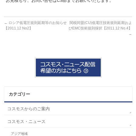
お見積もり、お問い合せはCS部までお願いいたします。
←
ロシア低電圧規則延期等のお知らせ
関税同盟(CU)低電圧技術規則延期およ
【2011.12 No2】
びEMC技術規則採択【2011.12 No.4】
→
カテゴリー
コスモスからのご案内
コスモス・ニュース
アジア地域