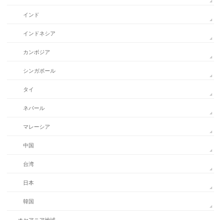
インド
インドネシア
カンボジア
シンガポール
タイ
ネパール
マレーシア
中国
台湾
日本
韓国