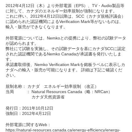
2012年4月12日（木）より外部電源（EPS）、TV・Audio製品等
に対して、カナダのエネルギー効率規制が強制になります。
これに伴い、2012年4月12日以降は、SCC（カナダ規格評議会）
に認められた認証機関によるVerification Mark等がないものは、
輸入・販売ができなくなります。
外部電源については、Nemkoとの提携により、弊社の試験データ
が認められます。
弊社にて試験を実施し、その試験データを基にカナダSCCに認定
された認証機関であるNemko Canadaが承認書を発行いたしま
す。
承認書取得後、Nemko Verification Markを銘板ラベルに表示しカ
ナダへの輸入・販売が可能になります。 詳細は下記ご確認くだ
さい。
規制名称： カナダ エネルギー効率規制 （改正）
当局 ： Natural Resources Canada（略：NRCan）
カナダ天然資源省
発行日：2011年10月12日
強制日：2012年4月12日
外部電源に関するWeb：
https://natural-resources.canada.ca/energy-efficiency/energy-