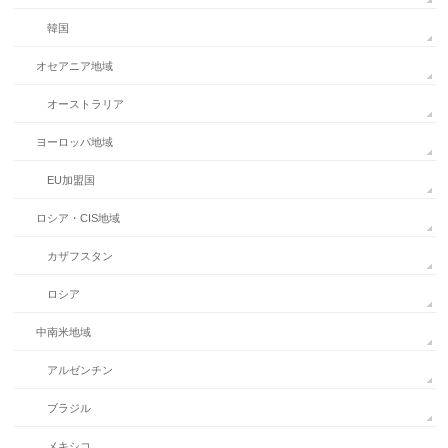
韓国
オセアニア地域
オーストラリア
ヨーロッパ地域
EU加盟国
ロシア・CIS地域
カザフスタン
ロシア
中南米地域
アルゼンチン
ブラジル
メキシコ