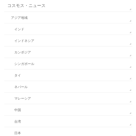
コスモス・ニュース
アジア地域
インド
インドネシア
カンボジア
シンガポール
タイ
ネパール
マレーシア
中国
台湾
日本