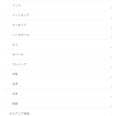
インド
インドネシア
カンボジア
シンガポール
タイ
ネパール
マレーシア
中国
台湾
日本
韓国
オセアニア地域