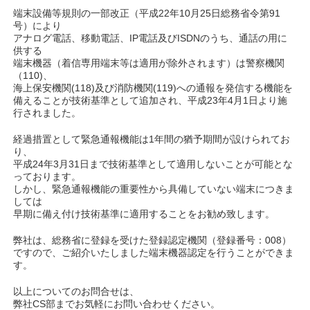
端末設備等規則の一部改正（平成22年10月25日総務省令第91
号）により
アナログ電話、移動電話、IP電話及びISDNのうち、通話の用に
供する
端末機器（着信専用端末等は適用が除外されます）は警察機関
（110)、
海上保安機関(118)及び消防機関(119)への通報を発信する機能を
備えることが技術基準として追加され、平成23年4月1日より施
行されました。
経過措置として緊急通報機能は1年間の猶予期間が設けられてお
り、
平成24年3月31日まで技術基準として適用しないことが可能とな
っております。
しかし、緊急通報機能の重要性から具備していない端末につきま
しては
早期に備え付け技術基準に適用することをお勧め致します。
弊社は、総務省に登録を受けた登録認定機関（登録番号：008）
ですので、ご紹介いたしました端末機器認定を行うことができま
す。
以上についてのお問合せは、
弊社CS部までお気軽にお問い合わせください。