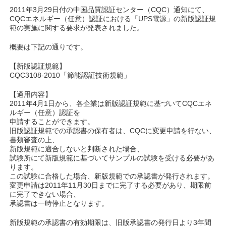
2011年3月29日付の中国品質認証センター（CQC）通知にて、
CQCエネルギー（任意）認証における「UPS電源」の新版認証規
範の実施に関する要求が発表されました。
概要は下記の通りです。
【新版認証規範】
CQC3108-2010「節能認証技術規範」
【適用内容】
2011年4月1日から、各企業は新版認証規範に基づいてCQCエネ
ルギー（任意）認証を
申請することができます。
旧版認証規範での承認書の保有者は、CQCに変更申請を行ない、
書類審査の上、
新版規範に適合しないと判断された場合、
試験所にて新版規範に基づいてサンプルの試験を受ける必要があ
ります。
この試験に合格した場合、新版規範での承認書が発行されます。
変更申請は2011年11月30日までに完了する必要があり、期限前
に完了できない場合、
承認書は一時停止となります。
新版規範の承認書の有効期限は、旧版承認書の発行日より3年間